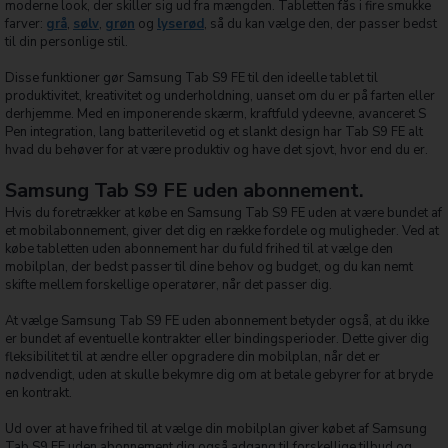
moderne look, der skiller sig ud fra mængden. Tabletten fås i fire smukke
farver:
grå
,
sølv
,
grøn
og
lyserød
, så du kan vælge den, der passer bedst
til din personlige stil.
Disse funktioner gør Samsung Tab S9 FE til den ideelle tablet til
produktivitet, kreativitet og underholdning, uanset om du er på farten eller
derhjemme. Med en imponerende skærm, kraftfuld ydeevne, avanceret S
Pen integration, lang batterilevetid og et slankt design har Tab S9 FE alt
hvad du behøver for at være produktiv og have det sjovt, hvor end du er.
Samsung Tab S9 FE uden abonnement.
Hvis du foretrækker at købe en Samsung Tab S9 FE uden at være bundet af
et mobilabonnement, giver det dig en række fordele og muligheder. Ved at
købe tabletten uden abonnement har du fuld frihed til at vælge den
mobilplan, der bedst passer til dine behov og budget, og du kan nemt
skifte mellem forskellige operatører, når det passer dig.
At vælge Samsung Tab S9 FE uden abonnement betyder også, at du ikke
er bundet af eventuelle kontrakter eller bindingsperioder. Dette giver dig
fleksibilitet til at ændre eller opgradere din mobilplan, når det er
nødvendigt, uden at skulle bekymre dig om at betale gebyrer for at bryde
en kontrakt.
Ud over at have frihed til at vælge din mobilplan giver købet af Samsung
Tab S9 FE uden abonnement dig også adgang til forskellige tilbud og