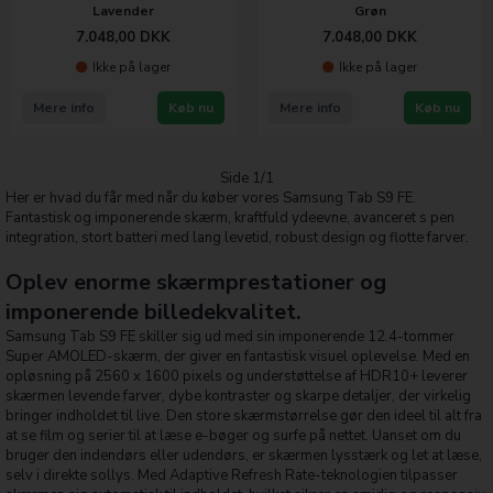
Lavender
Grøn
7.048,00
DKK
7.048,00
DKK
Ikke på lager
Ikke på lager
Mere info
Køb nu
Mere info
Køb nu
Side 1/1
Her er hvad du får med når du køber vores Samsung Tab S9 FE.
Fantastisk og imponerende skærm, kraftfuld ydeevne, avanceret s pen
integration, stort batteri med lang levetid, robust design og flotte farver.
Oplev enorme skærmprestationer og
imponerende billedekvalitet.
Samsung Tab S9 FE skiller sig ud med sin imponerende 12.4-tommer
Super AMOLED-skærm, der giver en fantastisk visuel oplevelse. Med en
opløsning på 2560 x 1600 pixels og understøttelse af HDR10+ leverer
skærmen levende farver, dybe kontraster og skarpe detaljer, der virkelig
bringer indholdet til live. Den store skærmstørrelse gør den ideel til alt fra
at se film og serier til at læse e-bøger og surfe på nettet. Uanset om du
bruger den indendørs eller udendørs, er skærmen lysstærk og let at læse,
selv i direkte sollys. Med Adaptive Refresh Rate-teknologien tilpasser