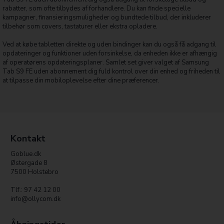
rabatter, som ofte tilbydes af forhandlere. Du kan finde specielle
kampagner, finansieringsmuligheder og bundtede tilbud, der inkluderer
tilbehør som covers, tastaturer eller ekstra opladere.
Ved at købe tabletten direkte og uden bindinger kan du også få adgang til
opdateringer og funktioner uden forsinkelse, da enheden ikke er afhængig
af operatørens opdateringsplaner. Samlet set giver valget af Samsung
Tab S9 FE uden abonnement dig fuld kontrol over din enhed og friheden til
at tilpasse din mobiloplevelse efter dine præferencer.
Kontakt
Goblue.dk
Østergade 8
7500 Holstebro
Tlf.: 97 42 12 00
info@ollycom.dk