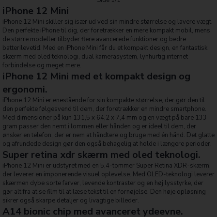
iPhone 12 Mini
iPhone 12 Mini skiller sig især ud ved sin mindre størrelse og lavere vægt.
Den perfekte iPhone til dig, der foretrækker en mere kompakt mobil, mens
de større modeller tilbyder flere avancerede funktioner og bedre
batterilevetid. Med en iPhone Mini får du et kompakt design, en fantastisk
skærm med oled teknologi, dual kamerasystem, lynhurtig internet
forbindelse og meget mere.
iPhone 12 Mini med et kompakt design og
ergonomi.
iPhone 12 Mini er enestående for sin kompakte størrelse, der gør den til
den perfekte følgesvend til dem, der foretrækker en mindre smartphone.
Med dimensioner på kun 131,5 x 64,2 x 7,4 mm og en vægt på bare 133
gram passer den nemt i lommen eller hånden og er ideel til dem, der
ønsker en telefon, der er nem at håndtere og bruge med én hånd. Det glatte
og afrundede design gør den også behagelig at holde i længere perioder.
Super retina xdr skærm med oled teknologi.
iPhone 12 Mini er udstyret med en 5,4-tommer Super Retina XDR-skærm,
der leverer en imponerende visuel oplevelse. Med OLED-teknologi leverer
skærmen dybe sorte farver, levende kontraster og en høj lysstyrke, der
gør alt fra at se film til at læse tekst til en fornøjelse. Den høje opløsning
sikrer også skarpe detaljer og livagtige billeder.
A14 bionic chip med avanceret ydeevne.