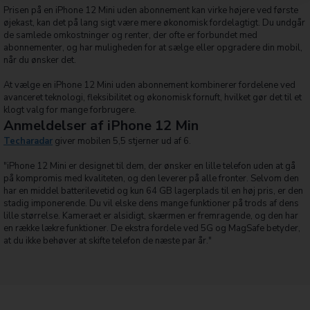
Prisen på en iPhone 12 Mini uden abonnement kan virke højere ved første
øjekast, kan det på lang sigt være mere økonomisk fordelagtigt. Du undgår
de samlede omkostninger og renter, der ofte er forbundet med
abonnementer, og har muligheden for at sælge eller opgradere din mobil,
når du ønsker det.
At vælge en iPhone 12 Mini uden abonnement kombinerer fordelene ved
avanceret teknologi, fleksibilitet og økonomisk fornuft, hvilket gør det til et
klogt valg for mange forbrugere.
Anmeldelser af iPhone 12 Min
Techaradar
giver mobilen 5,5 stjerner ud af 6.
"iPhone 12 Mini er designet til dem, der ønsker en lille telefon uden at gå
på kompromis med kvaliteten, og den leverer på alle fronter. Selvom den
har en middel batterilevetid og kun 64 GB lagerplads til en høj pris, er den
stadig imponerende. Du vil elske dens mange funktioner på trods af dens
lille størrelse. Kameraet er alsidigt, skærmen er fremragende, og den har
en række lækre funktioner. De ekstra fordele ved 5G og MagSafe betyder,
at du ikke behøver at skifte telefon de næste par år."