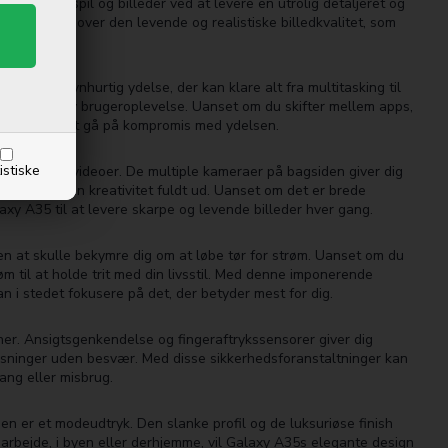
 videoer, spil og billeder ved at levere en utrolig detaljeret og
e imponeret over den levende og realistiske billedkvalitet, som
35 en lynhurtig ydelse, der kan klare alt fra multitasking til
g responsiv brugeroplevelse. Uanset om du skifter mellem apps,
livsstil uden at gå på kompromis med ydelsen.
istiske
lleder og videoer. De multiple kameraer på bagsiden giver dig
 udtrykke din kreativitet fuldt ud. Uanset om det er brede
axy A35 til at levere skarpe og levende billeder hver gang.
en at skulle bekymre dig om at løbe tør for strøm. Uanset om du
øm til at holde trit med din livsstil. Med denne imponerende
n i stedet fokusere på det, der betyder mest for dig.
er. Ansigtsgenkendelse og fingeraftrykssensorer giver dig
plysninger uden besvær. Med disse sikkerhedsforanstaltninger kan
ang eller misbrug.
er et modeudtryk. Den slanke profil og de luksuriøse finish
 arbejde, i byen eller derhjemme, vil Galaxy A35s elegante design