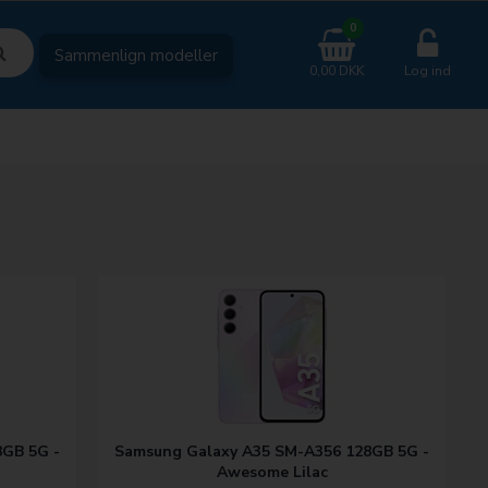
0
Sammenlign modeller
0,00 DKK
Log ind
GB 5G -
Samsung Galaxy A35 SM-A356 128GB 5G -
Awesome Lilac