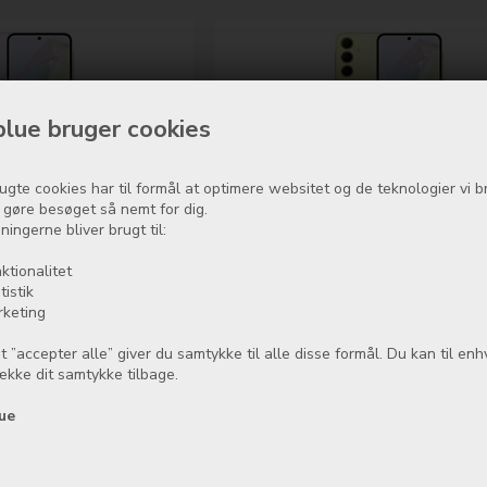
lue bruger cookies
ugte cookies har til formål at optimere websitet og de teknologier vi b
35 SM-A356 256GB 5G -
Samsung Galaxy A35 SM-A356 256
t gøre besøget så nemt for dig.
ome Lilac
Awesome Lemon
ningerne bliver brugt til:
80,00
DKK
2.948,00
DKK
ktionalitet
På lager
På lager
tistik
rketing
Køb nu
Mere info
t ”accepter alle” giver du samtykke til alle disse formål. Du kan til enh
række dit samtykke tilbage.
Side 1/1
ue
å Samsung A35 og gerne ville vide lidt mere om hvad den har at tilbyd
kærmoplevelse.
aler med en forbløffende AMOLED-skærm, der trækker dig ind i dine y