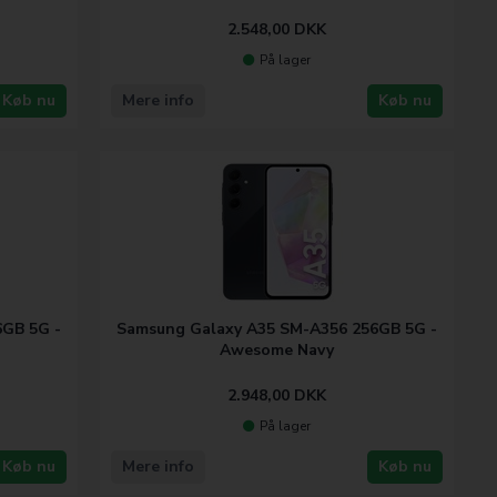
2.548,00
DKK
På lager
Køb nu
Mere info
Køb nu
GB 5G -
Samsung Galaxy A35 SM-A356 256GB 5G -
Awesome Navy
2.948,00
DKK
På lager
Køb nu
Mere info
Køb nu