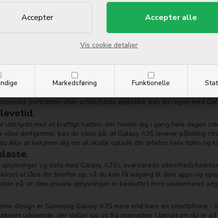
ke kun en visuel fest, men den forbedrer også din samlede oplevelse af
u ser film, streamer video eller gennemser sociale medier, vil du bliv
byder.
e.
a-core-processor og tilstrækkelig mængde RAM leverer Samsung Galaxy A
Vis cookie detaljer
. Du kan glide gennem dine opgaver uden besvær og nyde en sømløs o
spiller spil, kan du stole på, at Galaxy A35 holder trit med din travle 
.
ndige
Markedsføring
Funktionelle
Stat
nerende kameraer kan du fange hver detalje og skabe mindeværdige bi
mentere med forskellige fotograferingstilstande og effekter, så du kan
stneriske portrætter eller actionfyldte øjeblikke, kan du regne med Gal
levetid.
udstyret med et kraftigt batteri, der holder dig i gang hele dagen ud
e eller derhjemme, kan du stole på, at Galaxy A35 leverer pålidelig str
du ikke at bekymre dig om at skulle oplade din telefon hele tiden og ka
klasse.
 oplysninger og data med Galaxy A35's avancerede sikkerhedsfunktion
ikkert at låse din telefon op, så du kan få adgang til dine apps og o
stole på, at dine private oplysninger er beskyttet mod uautoriseret adg
erne design er Samsung Galaxy A35 mere end bare en smartphone - den 
istikeret udseende, der skiller sig ud fra mængden. Uanset om du er på