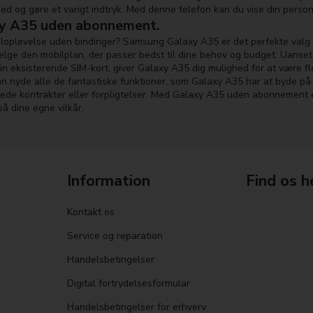
 og gøre et varigt indtryk. Med denne telefon kan du vise din personlig
y A35 uden abonnement.
iloplevelse uden bindinger? Samsung Galaxy A35 er det perfekte valg
 vælge den mobilplan, der passer bedst til dine behov og budget. Uanse
in eksisterende SIM-kort, giver Galaxy A35 dig mulighed for at være fl
an nyde alle de fantastiske funktioner, som Galaxy A35 har at byde p
igtede kontrakter eller forpligtelser. Med Galaxy A35 uden abonnement
å dine egne vilkår.
Information
Find os h
Kontakt os
Service og reparation
Handelsbetingelser
Digital fortrydelsesformular
Handelsbetingelser for erhverv