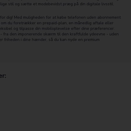
e stil og sætte et modebevidst præg på din digitale livsstil.
 for dig! Med muligheden for at købe telefonen uden abonnement
t om du foretrækker en prepaid-plan, en månedlig aftale eller
eksibel og tilpasse din mobiloplevelse efter dine præferencer.
å - fra den imponerende skærm til den kraftfulde ydeevne - uden
 er friheden i dine hænder, så du kan nyde en premium
er: