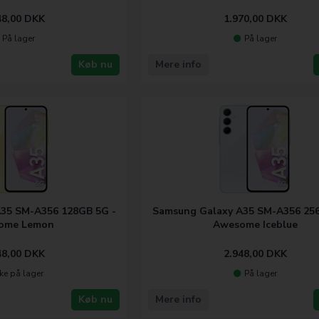
48,00
DKK
1.970,00
DKK
På lager
På lager
Køb nu
Mere info
35 SM-A356 128GB 5G -
Samsung Galaxy A35 SM-A356 256
ome Lemon
Awesome Iceblue
48,00
DKK
2.948,00
DKK
kke på lager
På lager
Køb nu
Mere info