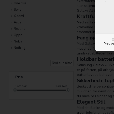
skærmteknologi giver ik
OnePlus
klar skærm. Uanset om d
Sony
Galaxy A35's skærm til
Kraftfuld ydels
Xiaomi
Med sin kraftfulde oct
Asus
krævende spil og apps
Realme
streamer indhold eller 
Oppo
Fang øjeblikket
Nokia
Nødve
Med Galaxy A35's impo
Nothing
mulighed for at eksperi
landskabsbilleder, kun
Holdbar batteri
Ryd alle filtre
Samsung Galaxy A35 er 
er på farten, på arbejd
batterilevetid behøver 
Pris
Sikkerhed i Top
Beskyt dine personlige
1,970
DKK
2,948
DKK
mulighed for nemt og s
du have ro i sindet og 
Elegant Stil.
Med sit slanke og mod
giver telefonen et sof