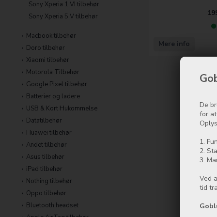
Sony Xperia 1 VI tilbehør
19
Sony Xperia 5 V tilbehør
Macbook tilbehør
Mere info
Doro tilbehør
Xiaomi tilbehør
Motorola Tilbehør
Gob
Google Pixel tilbehør
Batterier og ladere
De br
USB & Kort Hukommelse
for a
Datatilbehør
Oplys
Huawei tilbehør
1. Fun
Andet tilbehør
2. Sta
Asus tilbehør
3. Ma
iPad tilbehør
Ved a
Nothing tilbehør
tid t
Oppo tilbehør
Bluetooth headset
Gobl