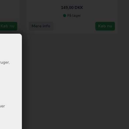
149,00
DKK
På lager
Køb nu
Mere info
Køb nu
ruger,
ver