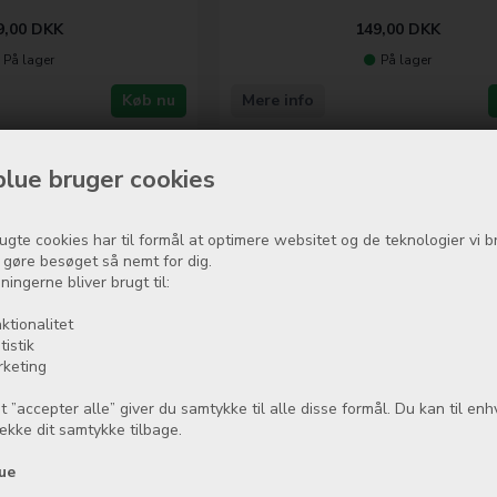
9,00
DKK
149,00
DKK
På lager
På lager
Køb nu
Mere info
Side 1/1
lue bruger cookies
ugte cookies har til formål at optimere websitet og de teknologier vi b
t gøre besøget så nemt for dig.
ningerne bliver brugt til:
ktionalitet
tistik
rketing
t ”accepter alle” giver du samtykke til alle disse formål. Du kan til enh
række dit samtykke tilbage.
ue