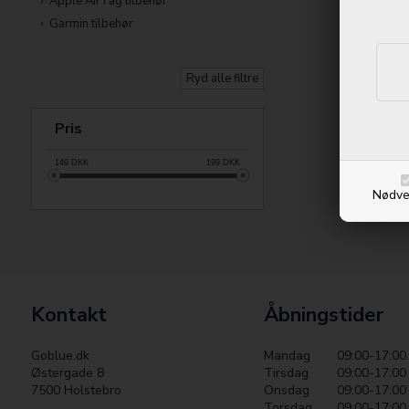
Apple AirTag tilbehør
Garmin tilbehør
Ryd alle filtre
Pris
149
DKK
199
DKK
Nødve
Kontakt
Åbningstider
Goblue.dk
Mandag
09:00-17:00
Østergade 8
Tirsdag
09:00-17:00
7500 Holstebro
Onsdag
09:00-17:00
Torsdag
09:00-17:00