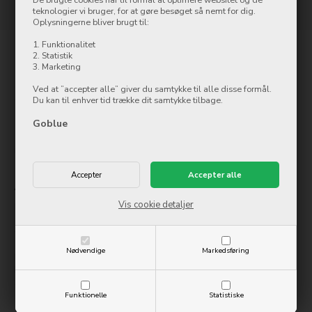
teknologier vi bruger, for at gøre besøget så nemt for dig.
Oplysningerne bliver brugt til:
1. Funktionalitet
2. Statistik
Kontakt
3. Marketing
Goblue.dk
Ved at ”accepter alle” giver du samtykke til alle disse formål.
Østergade 8
Du kan til enhver tid trække dit samtykke tilbage.
7500 Holstebro
Goblue
Tlf.: 97 42 12 00
info@ollycom.dk
Åbningstider
Vis cookie detaljer
Mandag
09:00-17:00
Tirsdag
09:00-17:00
Onsdag
09:00-17:00
Torsdag
09:00-17:00
Nødvendige
Markedsføring
Fredag
09:00-17:00
Lørdag
10:00-14:00
Søndag
Lukket
Funktionelle
Statistiske