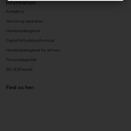
Information
Kontakt os
Service og reparation
Handelsbetingelser
Digital fortrydelsesformular
Handelsbetingelser for erhverv
Persondatapolitik
Bliv B2B kunde
Find os her: