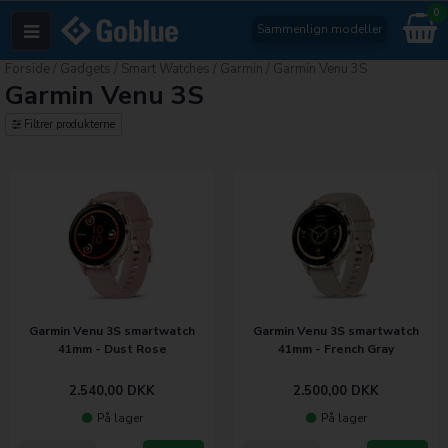
0
Sammenlign modeller
Forside
/
Gadgets
/
Smart Watches
/
Garmin
/
Garmin Venu 3S
Garmin Venu 3S
Filtrer produkterne
Garmin Venu 3S smartwatch
Garmin Venu 3S smartwatch
41mm - Dust Rose
41mm - French Gray
2.540,00
DKK
2.500,00
DKK
På lager
På lager