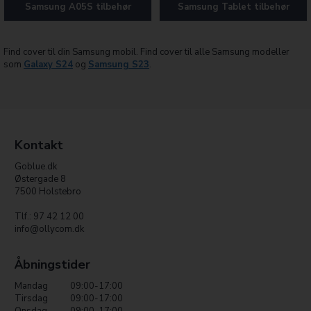
Samsung A05S tilbehør
Samsung Tablet tilbehør
Find cover til din Samsung mobil. Find cover til alle Samsung modeller
som
Galaxy S24
og
Samsung S23
.
Kontakt
Goblue.dk
Østergade 8
7500 Holstebro
Tlf.: 97 42 12 00
info@ollycom.dk
Åbningstider
Mandag
09:00-17:00
Tirsdag
09:00-17:00