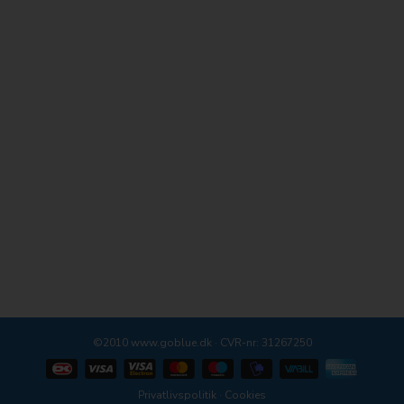
©2010 www.goblue.dk · CVR-nr: 31267250
Privatlivspolitik
·
Cookies