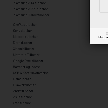
Samsung A14 tilbehør
Samsung A05S tilbehør
Samsung Tablet tilbehør
OnePlus tilbehør
Sony tilbehør
Macbook tilbehør
Nødve
Doro tilbehør
Xiaomi tilbehør
Motorola Tilbehør
Google Pixel tilbehør
Batterier og ladere
USB & Kort Hukommelse
Datatilbehør
Huawei tilbehør
Andet tilbehør
Asus tilbehør
iPad tilbehør