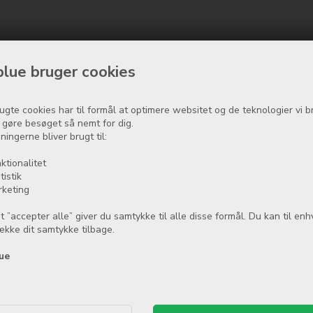
lue bruger cookies
ugte cookies har til formål at optimere websitet og de teknologier vi b
t gøre besøget så nemt for dig.
ningerne bliver brugt til:
ktionalitet
tistik
rketing
t ”accepter alle” giver du samtykke til alle disse formål. Du kan til enh
række dit samtykke tilbage.
ue