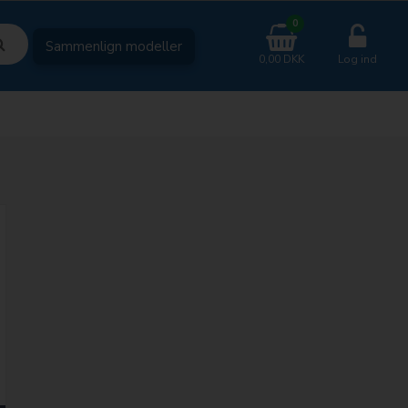
0
Sammenlign modeller
0,00 DKK
Log ind