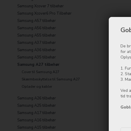
Samsung Xcover 7 tilbehør
Samsung Xcover6 Pro Tilbehør
Samsung A57 tilbehør
Samsung A56 tilbehør
Gob
Samsung A55 tilbehør
Samsung A37 tilbehør
De br
Samsung A36 tilbehør
for a
Oplys
Samsung A35 tilbehør
Samsung A27 tilbehør
1. Fun
Cover til Samsung A27
2. Sta
3. Ma
Skærmbeskyttelse til Samsung A27
Oplader og kabler
Ved a
tid t
Samsung A26 tilbehør
Samsung A25 tilbehør
Gobl
Samsung A17 tilbehør
Samsung A16 tilbehør
Samsung A15 tilbehør