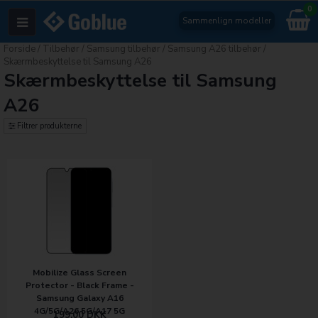
0
Sammenlign modeller
Forside
/
Tilbehør
/
Samsung tilbehør
/
Samsung A26 tilbehør
/
Skærmbeskyttelse til Samsung A26
Skærmbeskyttelse til Samsung
A26
Filtrer produkterne
Mobilize Glass Screen
Protector - Black Frame -
Samsung Galaxy A16
4G/5G/A26 5G/A17 5G
199,00
DKK