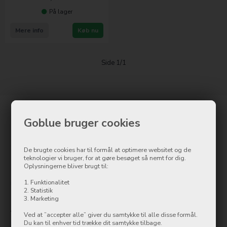
På lager
Mere info
Køb nu
Side 1/1
Kontakt
Goblue bruger cookies
Goblue.dk
Østergade 8
De brugte cookies har til formål at optimere websitet og de
7500 Holstebro
teknologier vi bruger, for at gøre besøget så nemt for dig.
Oplysningerne bliver brugt til:
Tlf.: 97 42 12 00
info@ollycom.dk
1. Funktionalitet
2. Statistik
3. Marketing
Åbningstider
Ved at ”accepter alle” giver du samtykke til alle disse formål.
Du kan til enhver tid trække dit samtykke tilbage.
Mandag
09:00-17:00