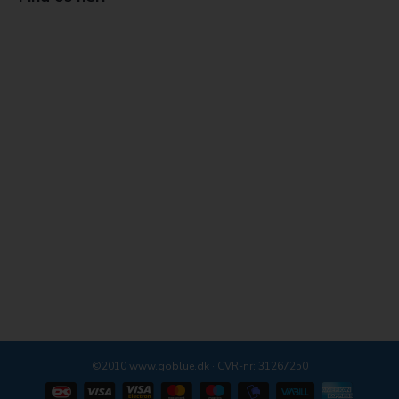
©2010 www.goblue.dk · CVR-nr: 31267250