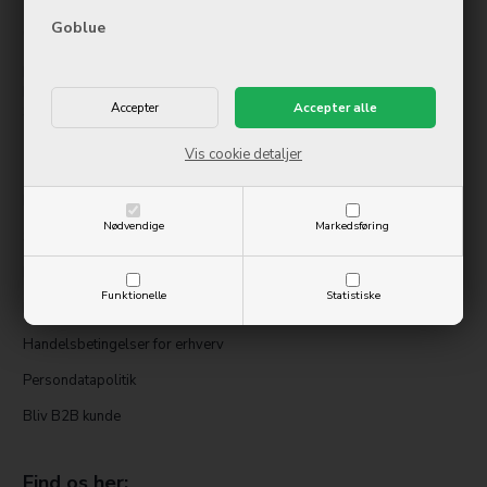
Tirsdag
09:00-17:00
Goblue
Onsdag
09:00-17:00
Torsdag
09:00-17:00
Fredag
09:00-17:00
Lørdag
10:00-14:00
Søndag
Lukket
Vis cookie detaljer
Information
Kontakt os
Nødvendige
Markedsføring
Service og reparation
Handelsbetingelser
Funktionelle
Statistiske
Digital fortrydelsesformular
Handelsbetingelser for erhverv
Persondatapolitik
Bliv B2B kunde
Find os her: