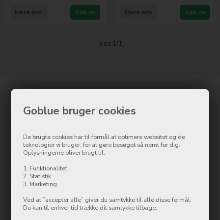
Mere info
Køb nu
Mere info
Køb nu
Side 1/1
Kontakt
Goblue bruger cookies
Goblue.dk
Østergade 8
7500 Holstebro
De brugte cookies har til formål at optimere websitet og de
teknologier vi bruger, for at gøre besøget så nemt for dig.
Tlf.: 97 42 12 00
Oplysningerne bliver brugt til:
info@ollycom.dk
1. Funktionalitet
2. Statistik
Åbningstider
3. Marketing
Ved at ”accepter alle” giver du samtykke til alle disse formål.
Mandag
09:00-17:00
Du kan til enhver tid trække dit samtykke tilbage.
Tirsdag
09:00-17:00
Onsdag
09:00-17:00