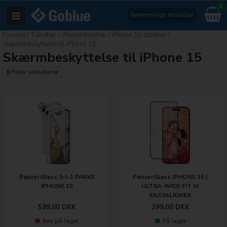
0
Sammenlign modeller
Forside
/
Tilbehør
/
iPhone tilbehør
/
iPhone 15 tilbehør
/
Skærmbeskyttelse til iPhone 15
Skærmbeskyttelse til iPhone 15
Filtrer produkterne
PanzerGlass 3-I-1 PAKKE
PanzerGlass IPHONE 15 |
IPHONE 15
ULTRA-WIDE FIT M.
EASYALIGNER
599,00
DKK
299,00
DKK
Ikke på lager
På lager