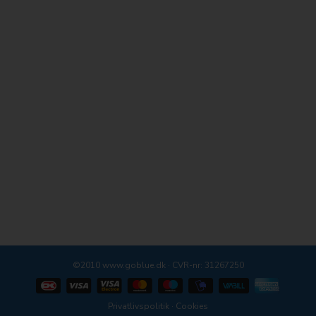
©2010 www.goblue.dk · CVR-nr: 31267250
Privatlivspolitik
·
Cookies