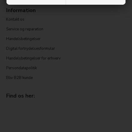
Information
Kontakt os
Service og reparation
Handelsbetingelser
Digital fortrydelsesformular
Handelsbetingelser for erhverv
Persondatapolitik
Bliv B2B kunde
Find os her: