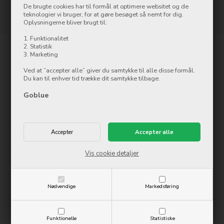
Side 1/1
De brugte cookies har til formål at optimere websitet og de
teknologier vi bruger, for at gøre besøget så nemt for dig.
Oplysningerne bliver brugt til:
1. Funktionalitet
2. Statistik
3. Marketing
Kontakt
Ved at ”accepter alle” giver du samtykke til alle disse formål.
Goblue.dk
Du kan til enhver tid trække dit samtykke tilbage.
Østergade 8
7500 Holstebro
Goblue
Tlf.: 97 42 12 00
info@ollycom.dk
Åbningstider
Vis cookie detaljer
Mandag
09:00-17:00
Tirsdag
09:00-17:00
Onsdag
09:00-17:00
Nødvendige
Markedsføring
Torsdag
09:00-17:00
Fredag
09:00-17:00
Lørdag
10:00-14:00
Søndag
Lukket
Funktionelle
Statistiske