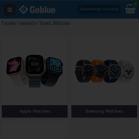
0
Sammenlign modeller
Forside
/
Gadgets
/
Smart Watches
Apple Watches
Samsung Watches