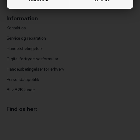
Funktionelle
Statistiske
Søndag
Lukket
Information
Kontakt os
Service og reparation
Handelsbetingelser
Digital fortrydelsesformular
Handelsbetingelser for erhverv
Persondatapolitik
Bliv B2B kunde
Find os her: