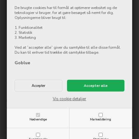
De brugte cookies har til formål at optimere websitet og de
Side 1/1
teknologier vi bruger, for at gøre besøget så nemt for dig.
Oplysningerne bliver brugt til:
1. Funktionalitet
2. Statistik
3. Marketing
Kontakt
Ved at ”accepter alle” giver du samtykke til alle disse formål.
Du kan til enhver tid trække dit samtykke tilbage.
Goblue.dk
Østergade 8
Goblue
7500 Holstebro
Tlf.: 97 42 12 00
info@ollycom.dk
Åbningstider
Vis cookie detaljer
Mandag
09:00-17:00
Tirsdag
09:00-17:00
Onsdag
09:00-17:00
Nødvendige
Markedsføring
Torsdag
09:00-17:00
Fredag
09:00-17:00
Lørdag
10:00-14:00