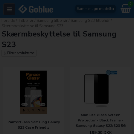
0
Sammenlign modeller
Forside
/
Tilbehør
/
Samsung tilbehør
/
Samsung S23 tilbehør
/
Skærmbeskyttelse til Samsung S23
Skærmbeskyttelse til Samsung
S23
Filtrer produkterne
Mobilize Glass Screen
Protector - Black Frame -
PanzerGlass Samsung Galaxy
Samsung Galaxy S22/S23 5G
S23 Case Friendly
199,00
DKK