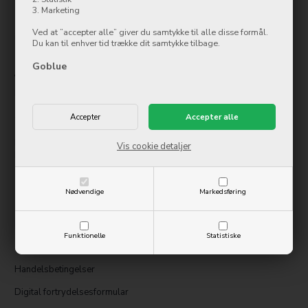
7500 Holstebro
3. Marketing
Tlf.: 97 42 12 00
Ved at ”accepter alle” giver du samtykke til alle disse formål.
info@ollycom.dk
Du kan til enhver tid trække dit samtykke tilbage.
Goblue
Åbningstider
Mandag
09:00-17:00
Tirsdag
09:00-17:00
Onsdag
09:00-17:00
Torsdag
09:00-17:00
Fredag
09:00-17:00
Vis cookie detaljer
Lørdag
10:00-14:00
Søndag
Lukket
Nødvendige
Markedsføring
Information
Kontakt os
Funktionelle
Statistiske
Service og reparation
Handelsbetingelser
Digital fortrydelsesformular