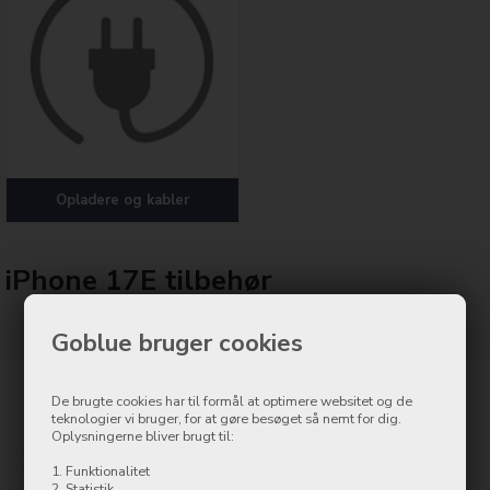
Opladere og kabler
iPhone 17E tilbehør
Goblue bruger cookies
De brugte cookies har til formål at optimere websitet og de
Kontakt
teknologier vi bruger, for at gøre besøget så nemt for dig.
Oplysningerne bliver brugt til:
Goblue.dk
Østergade 8
1. Funktionalitet
2. Statistik