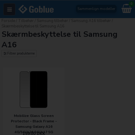
0
Sammenlign modeller
Forside
/
Tilbehør
/
Samsung tilbehør
/
Samsung A16 tilbehør
/
Skærmbeskyttelse til Samsung A16
Skærmbeskyttelse til Samsung
A16
Filtrer produkterne
Mobilize Glass Screen
Protector - Black Frame -
Samsung Galaxy A16
4G/5G/A26 5G/A17 5G
199,00
DKK