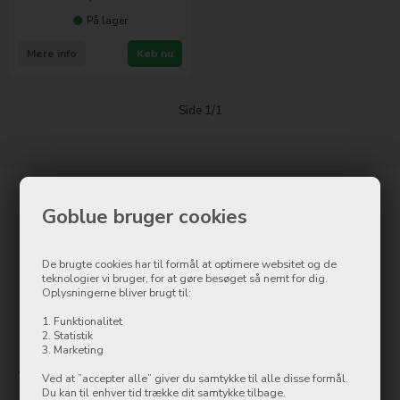
På lager
Mere info
Køb nu
Side 1/1
Kontakt
Goblue bruger cookies
Goblue.dk
Østergade 8
De brugte cookies har til formål at optimere websitet og de
7500 Holstebro
teknologier vi bruger, for at gøre besøget så nemt for dig.
Oplysningerne bliver brugt til:
Tlf.: 97 42 12 00
info@ollycom.dk
1. Funktionalitet
2. Statistik
3. Marketing
Åbningstider
Ved at ”accepter alle” giver du samtykke til alle disse formål.
Du kan til enhver tid trække dit samtykke tilbage.
Mandag
09:00-17:00