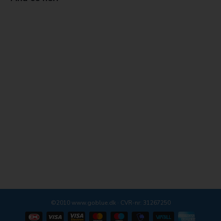
©2010 www.goblue.dk · CVR-nr: 31267250