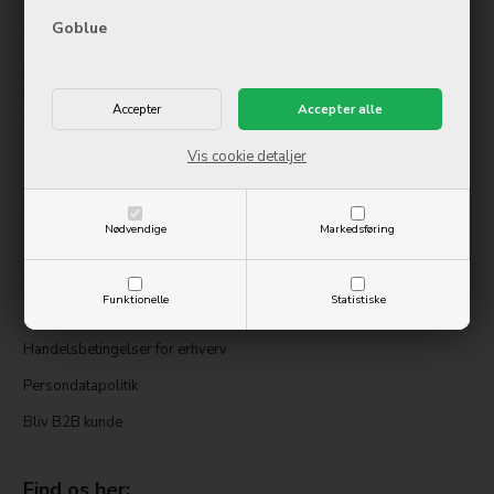
Tirsdag
09:00-17:00
Goblue
Onsdag
09:00-17:00
Torsdag
09:00-17:00
Fredag
09:00-17:00
Lørdag
10:00-14:00
Søndag
Lukket
Vis cookie detaljer
Information
Kontakt os
Nødvendige
Markedsføring
Service og reparation
Handelsbetingelser
Funktionelle
Statistiske
Digital fortrydelsesformular
Handelsbetingelser for erhverv
Persondatapolitik
Bliv B2B kunde
Find os her: