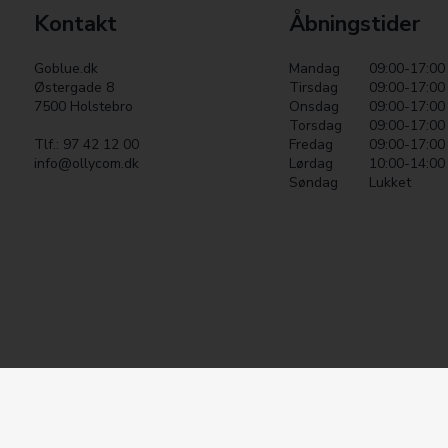
Kontakt
Åbningstider
Goblue.dk
Mandag
09:00-17:00
Østergade 8
Tirsdag
09:00-17:00
7500 Holstebro
Onsdag
09:00-17:00
Torsdag
09:00-17:00
Tlf.: 97 42 12 00
Fredag
09:00-17:00
info@ollycom.dk
Lørdag
10:00-14:00
Søndag
Lukket