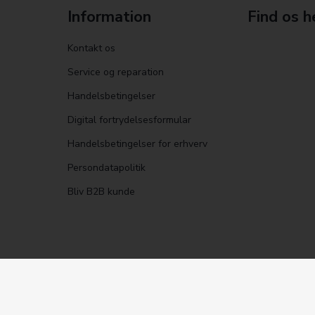
Information
Find os h
Kontakt os
Service og reparation
Handelsbetingelser
Digital fortrydelsesformular
Handelsbetingelser for erhverv
Persondatapolitik
Bliv B2B kunde