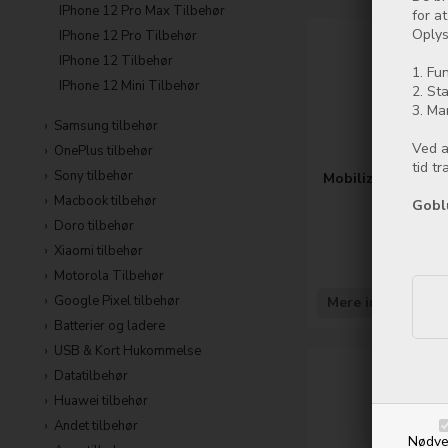
IPhone 12 Pro Max Tilbehør
for a
Oplys
IPhone 12 Pro Tilbehør
IPhone 12 Tilbehør
1. Fun
IPhone 12 Mini Tilbehør
2. Sta
3. Ma
Samsung tilbehør
Ved a
OnePlus tilbehør
tid t
Sony tilbehør
Mobilize Rubber 
15 Pr
Macbook tilbehør
Gobl
Doro tilbehør
14
Xiaomi tilbehør
Motorola Tilbehør
Google Pixel tilbehør
Mere info
Batterier og ladere
USB & Kort Hukommelse
Datatilbehør
Huawei tilbehør
Andet tilbehør
Nødve