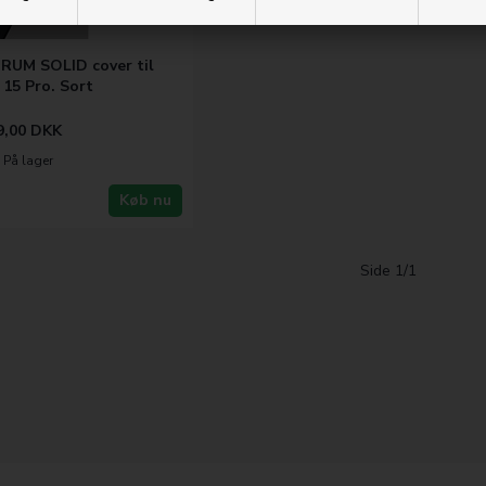
RUM SOLID cover til
 15 Pro. Sort
9,00
DKK
På lager
Køb nu
Side 1/1