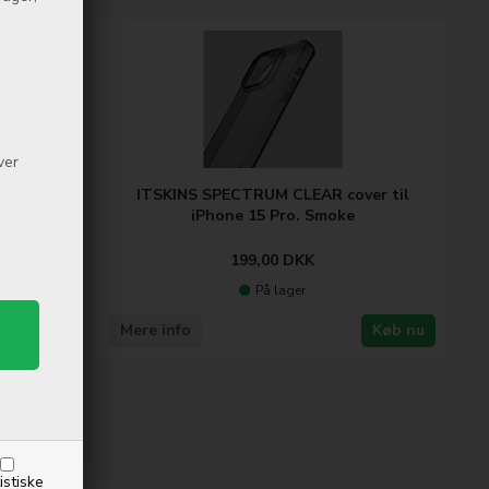
ver
r til
ITSKINS SPECTRUM CLEAR cover til
ig
iPhone 15 Pro. Smoke
199,00
DKK
På lager
Køb nu
Mere info
Køb nu
istiske