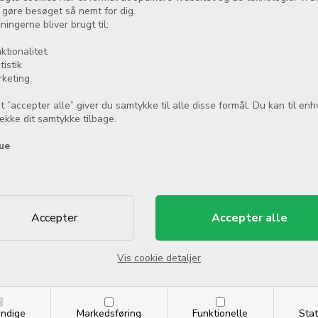
t gøre besøget så nemt for dig.
ningerne bliver brugt til:
ktionalitet
tistik
rketing
t ”accepter alle” giver du samtykke til alle disse formål. Du kan til enh
række dit samtykke tilbage.
Gelly Case Apple iPhone
ITSKINS SPECTRUM CLEAR cove
o Matt Black
iPhone 15 Pro - Gennemsigt
ue
9,00
DKK
199,00
DKK
På lager
På lager
Køb nu
Mere info
Vis cookie detaljer
ndige
Markedsføring
Funktionelle
Stat