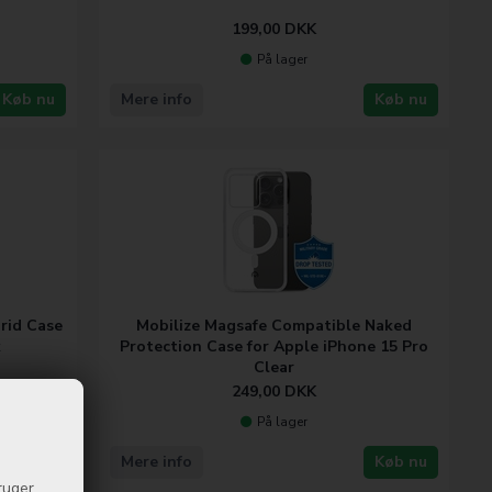
199,00
DKK
På lager
Køb nu
Mere info
Køb nu
rid Case
Mobilize Magsafe Compatible Naked
k
Protection Case for Apple iPhone 15 Pro
Clear
249,00
DKK
På lager
Køb nu
Mere info
Køb nu
ruger,