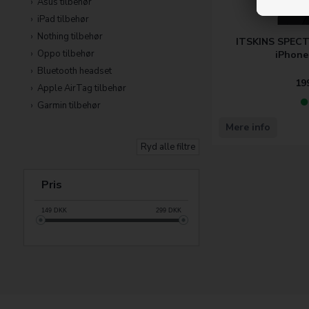
Asus tilbehør
iPad tilbehør
Nothing tilbehør
ITSKINS SPECT
Oppo tilbehør
iPhone
Bluetooth headset
19
Apple AirTag tilbehør
Garmin tilbehør
Mere info
Ryd alle filtre
Pris
149
DKK
299
DKK