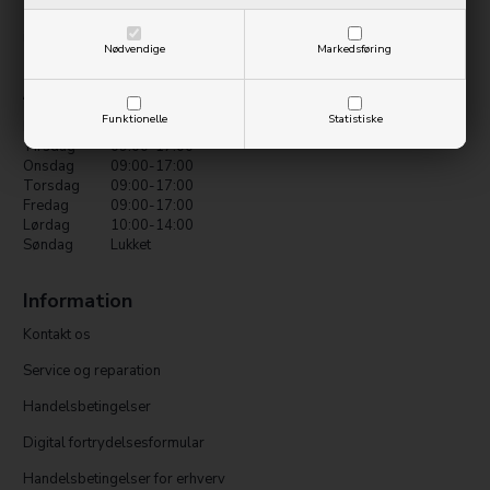
Tlf.: 97 42 12 00
info@ollycom.dk
Nødvendige
Markedsføring
Åbningstider
Funktionelle
Statistiske
Mandag
09:00-17:00
Tirsdag
09:00-17:00
Onsdag
09:00-17:00
Torsdag
09:00-17:00
Fredag
09:00-17:00
Lørdag
10:00-14:00
Søndag
Lukket
Information
Kontakt os
Service og reparation
Handelsbetingelser
Digital fortrydelsesformular
Handelsbetingelser for erhverv