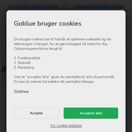
4Smarts Car Holder UltiMag
Adhesive Metal Ring UltiMag
Clamp black
Colour 5 pcs for MagSafe
Goblue bruger cookies
149,00
DKK
99,00
DKK
På lager
På lager
De brugte cookies har til formål at optimere websitet og de
Mere info
Køb nu
Mere info
Køb nu
teknologier vi bruger, for at gøre besøget så nemt for dig.
Oplysningerne bliver brugt til:
1. Funktionalitet
Side 1/1
2. Statistik
iPhone 13 Pro Max tilbehør
3. Marketing
Ved at ”accepter alle” giver du samtykke til alle disse formål.
Du kan til enhver tid trække dit samtykke tilbage.
Goblue
Kontakt
Goblue.dk
Østergade 8
Vis cookie detaljer
7500 Holstebro