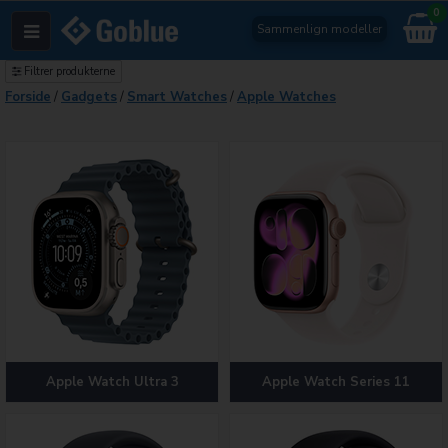
0
Sammenlign modeller
Filtrer produkterne
Forside
/
Gadgets
/
Smart Watches
/
Apple Watches
Apple Watch Ultra 3
Apple Watch Series 11