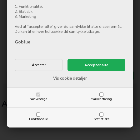
1. Funktionalitet
2. Statistik
3. Marketing
Ved at ”accepter alle” giver du samtykke til alle disse formål.
Du kan til enhver tid trække dit samtykke tilbage.
PanzerGlass Apple Watch
PanzerGlass FullBody Apple
Goblue
Ultra 49mm
Watch Ultra 49mm
249,00
DKK
249,00
DKK
På lager
På lager
Mere info
Køb nu
Mere info
Køb nu
Vis cookie detaljer
Side 1/1
Nødvendige
Markedsføring
Apple Watch uden abonnement
Funktionelle
Statistiske