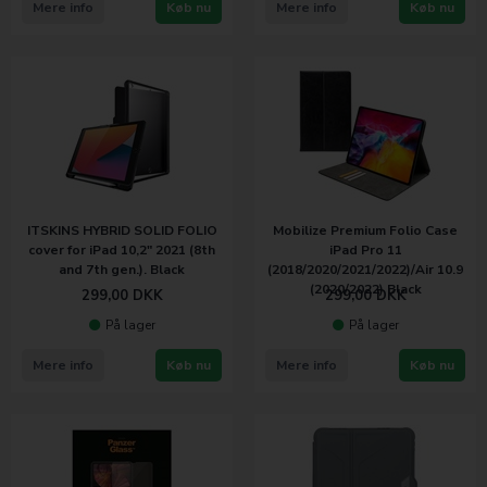
Mere info
Køb nu
Mere info
Køb nu
ITSKINS HYBRID SOLID FOLIO
Mobilize Premium Folio Case
cover for iPad 10,2" 2021 (8th
iPad Pro 11
and 7th gen.). Black
(2018/2020/2021/2022)/Air 10.9
(2020/2022) Black
299,00
DKK
299,00
DKK
På lager
På lager
Mere info
Køb nu
Mere info
Køb nu