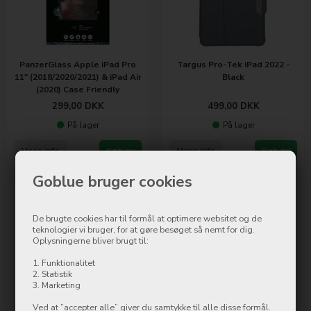
PanzerGlass Apple iPad Pro
Targus Pro-Tek iPad 2022 -
11" (2018/2020/2021) & iPad Air
Black
(2020) Case Friendly
299,00
DKK
499,00
DKK
På lager
På lager
Mere info
Køb nu
Mere info
Køb nu
Goblue bruger cookies
De brugte cookies har til formål at optimere websitet og de
teknologier vi bruger, for at gøre besøget så nemt for dig.
Oplysningerne bliver brugt til:
1. Funktionalitet
2. Statistik
3. Marketing
Targus VersaVu Slim iPad 2022
- Black
Ved at ”accepter alle” giver du samtykke til alle disse formål.