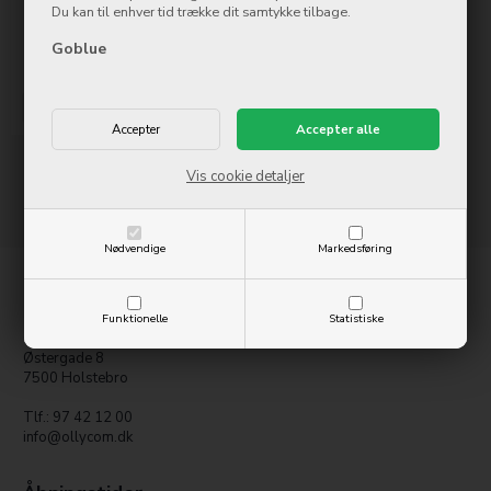
Du kan til enhver tid trække dit samtykke tilbage.
499,00
DKK
Goblue
På lager
Mere info
Køb nu
Vis cookie detaljer
Side 1/1
Nødvendige
Markedsføring
Kontakt
Funktionelle
Statistiske
Goblue.dk
Østergade 8
7500 Holstebro
Tlf.: 97 42 12 00
info@ollycom.dk