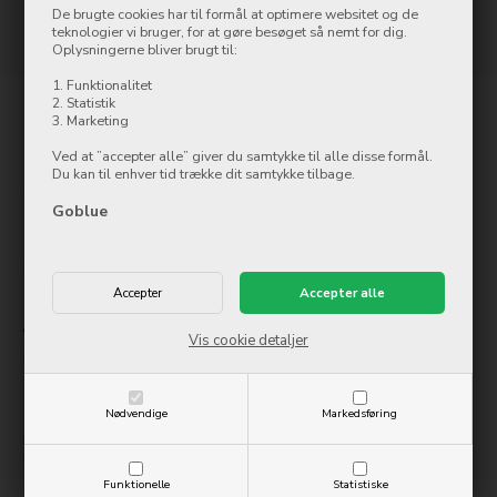
Side 1/1
De brugte cookies har til formål at optimere websitet og de
teknologier vi bruger, for at gøre besøget så nemt for dig.
Oplysningerne bliver brugt til:
1. Funktionalitet
2. Statistik
3. Marketing
Kontakt
Ved at ”accepter alle” giver du samtykke til alle disse formål.
Goblue.dk
Du kan til enhver tid trække dit samtykke tilbage.
Østergade 8
7500 Holstebro
Goblue
Tlf.: 97 42 12 00
info@ollycom.dk
Åbningstider
Vis cookie detaljer
Mandag
09:00-17:00
Tirsdag
09:00-17:00
Onsdag
09:00-17:00
Nødvendige
Markedsføring
Torsdag
09:00-17:00
Fredag
09:00-17:00
Lørdag
10:00-14:00
Søndag
Lukket
Funktionelle
Statistiske