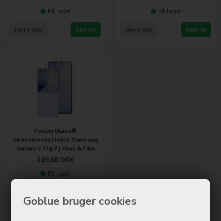
På lager
På lager
Mere info
Køb nu
Mere info
Køb nu
PanzerGlass®
Skærmbeskyttelse Samsung
Galaxy Z Flip7 | Glas & Film
249,00
DKK
På lager
Mere info
Køb nu
Goblue bruger cookies