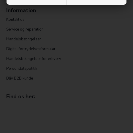
Information
Kontakt os
Service og reparation
Handelsbetingelser
Digital fortrydelsesformular
Handelsbetingelser for erhverv
Persondatapolitik
Bliv B2B kunde
Find os her: