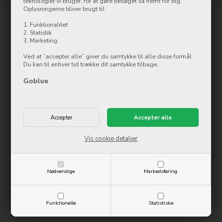
teknologier vi bruger, for at gøre besøget så nemt for dig.
Oplysningerne bliver brugt til:
1. Funktionalitet
Kontakt
2. Statistik
3. Marketing
Goblue.dk
Ved at ”accepter alle” giver du samtykke til alle disse formål.
Østergade 8
Du kan til enhver tid trække dit samtykke tilbage.
7500 Holstebro
Goblue
Tlf.: 97 42 12 00
info@ollycom.dk
Åbningstider
Mandag
09:00-17:00
Vis cookie detaljer
Tirsdag
09:00-17:00
Onsdag
09:00-17:00
Torsdag
09:00-17:00
Fredag
09:00-17:00
Nødvendige
Markedsføring
Lørdag
10:00-14:00
Søndag
Lukket
Funktionelle
Statistiske
Information