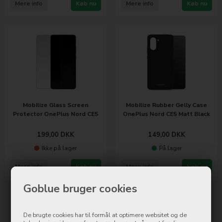
Mere info
Køb nu
Mere info
Køb nu
Mobilize Glass Screen
Mobilize Rubber Gelly Case
Protector OnePlus Nord CE5
OnePlus Nord CE5 Matt Black
199,00
DKK
149,00
DKK
Ikke på lager
På lager
Mere info
Køb nu
Mere info
Køb nu
Goblue bruger cookies
Side 1/1
De brugte cookies har til formål at optimere websitet og de