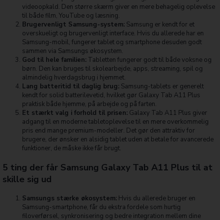
videoopkald. Den større skærm giver en mere behagelig oplevelse
til både film, YouTube og læsning.
Brugervenligt Samsung-system:
Samsung er kendt for et
overskueligt og brugervenligt interface. Hvis du allerede har en
Samsung-mobil, fungerer tablet og smartphone desuden godt
sammen via Samsungs økosystem.
God til hele familien:
Tabletten fungerer godt til både voksne og
børn. Den kan bruges til skolearbejde, apps, streaming, spil og
almindelig hverdagsbrug i hjemmet.
Lang batteritid til daglig brug:
Samsung-tablets er generelt
kendt for solid batterilevetid, hvilket gør Galaxy Tab A11 Plus
praktisk både hjemme, på arbejde og på farten.
Et stærkt valg i forhold til prisen:
Galaxy Tab A11 Plus giver
adgang til en moderne tabletoplevelse til en mere overkommelig
pris end mange premium-modeller. Det gør den attraktiv for
brugere, der ønsker en alsidig tablet uden at betale for avancerede
funktioner, de måske ikke får brugt.
5 ting der får Samsung Galaxy Tab A11 Plus til at
skille sig ud
Samsungs stærke økosystem:
Hvis du allerede bruger en
Samsung-smartphone, får du ekstra fordele som hurtig
filoverførsel, synkronisering og bedre integration mellem dine