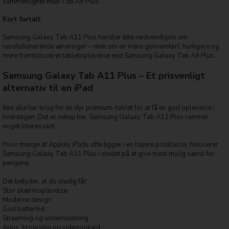
sammenlignet med Tab A9 Plus.
Kort fortalt
Samsung Galaxy Tab A11 Plus handler ikke nødvendigvis om
revolutionerende ændringer – men om en mere gennemført, hurtigere og
mere fremtidssikret tabletoplevelse end Samsung Galaxy Tab A9 Plus.
Samsung Galaxy Tab A11 Plus – Et prisvenligt
alternativ til en iPad
Ikke alle har brug for en dyr premium-tablet for at få en god oplevelse i
hverdagen. Det er netop her, Samsung Galaxy Tab A11 Plus rammer
noget interessant.
Hvor mange af Apples iPads ofte ligger i en højere prisklasse, fokuserer
Samsung Galaxy Tab A11 Plus i stedet på at give mest mulig værdi for
pengene.
Det betyder, at du stadig får:
Stor skærmoplevelse
Moderne design
God batteritid
Streaming og underholdning
Apps, browsing og videoopkald