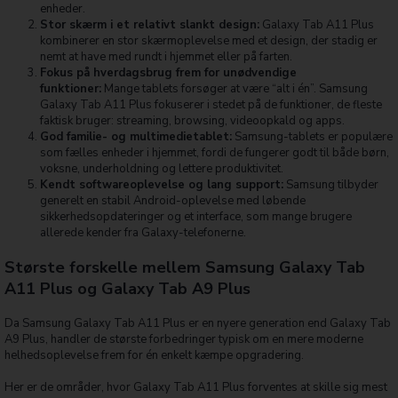
enheder.
Stor skærm i et relativt slankt design:
Galaxy Tab A11 Plus
kombinerer en stor skærmoplevelse med et design, der stadig er
nemt at have med rundt i hjemmet eller på farten.
Fokus på hverdagsbrug frem for unødvendige
funktioner:
Mange tablets forsøger at være “alt i én”. Samsung
Galaxy Tab A11 Plus fokuserer i stedet på de funktioner, de fleste
faktisk bruger: streaming, browsing, videoopkald og apps.
God familie- og multimedietablet:
Samsung-tablets er populære
som fælles enheder i hjemmet, fordi de fungerer godt til både børn,
voksne, underholdning og lettere produktivitet.
Kendt softwareoplevelse og lang support:
Samsung tilbyder
generelt en stabil Android-oplevelse med løbende
sikkerhedsopdateringer og et interface, som mange brugere
allerede kender fra Galaxy-telefonerne.
Største forskelle mellem Samsung Galaxy Tab
A11 Plus og Galaxy Tab A9 Plus
Da Samsung Galaxy Tab A11 Plus er en nyere generation end Galaxy Tab
A9 Plus, handler de største forbedringer typisk om en mere moderne
helhedsoplevelse frem for én enkelt kæmpe opgradering.
Her er de områder, hvor Galaxy Tab A11 Plus forventes at skille sig mest