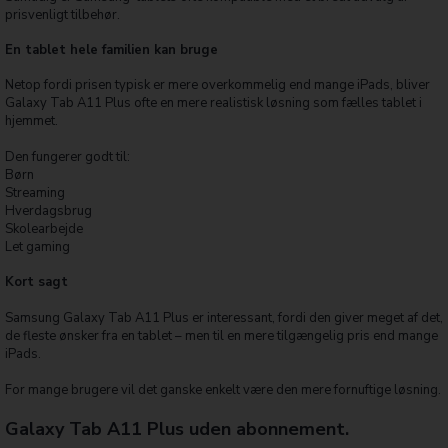
prisvenligt tilbehør.
En tablet hele familien kan bruge
Netop fordi prisen typisk er mere overkommelig end mange iPads, bliver
Galaxy Tab A11 Plus ofte en mere realistisk løsning som fælles tablet i
hjemmet.
Den fungerer godt til:
Børn
Streaming
Hverdagsbrug
Skolearbejde
Let gaming
Kort sagt
Samsung Galaxy Tab A11 Plus er interessant, fordi den giver meget af det,
de fleste ønsker fra en tablet – men til en mere tilgængelig pris end mange
iPads.
For mange brugere vil det ganske enkelt være den mere fornuftige løsning.
Galaxy Tab A11 Plus uden abonnement.