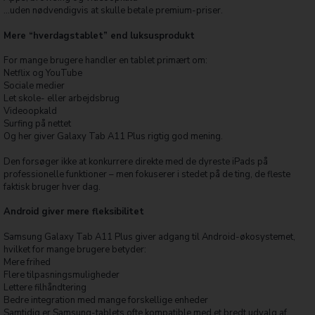
…uden nødvendigvis at skulle betale premium-priser.
Mere “hverdagstablet” end luksusprodukt
For mange brugere handler en tablet primært om:
Netflix og YouTube
Sociale medier
Let skole- eller arbejdsbrug
Videoopkald
Surfing på nettet
Og her giver Galaxy Tab A11 Plus rigtig god mening.
Den forsøger ikke at konkurrere direkte med de dyreste iPads på
professionelle funktioner – men fokuserer i stedet på de ting, de fleste
faktisk bruger hver dag.
Android giver mere fleksibilitet
Samsung Galaxy Tab A11 Plus giver adgang til Android-økosystemet,
hvilket for mange brugere betyder:
Mere frihed
Flere tilpasningsmuligheder
Lettere filhåndtering
Bedre integration med mange forskellige enheder
Samtidig er Samsung-tablets ofte kompatible med et bredt udvalg af