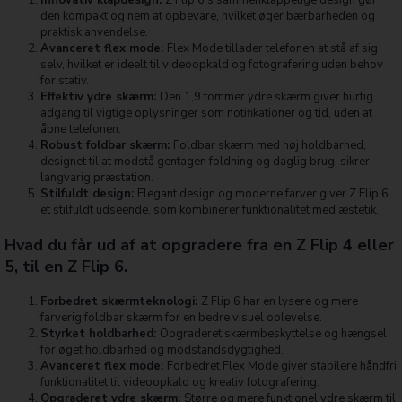
den kompakt og nem at opbevare, hvilket øger bærbarheden og
praktisk anvendelse.
Avanceret flex mode:
Flex Mode tillader telefonen at stå af sig
selv, hvilket er ideelt til videoopkald og fotografering uden behov
for stativ.
Effektiv ydre skærm:
Den 1,9 tommer ydre skærm giver hurtig
adgang til vigtige oplysninger som notifikationer og tid, uden at
åbne telefonen.
Robust foldbar skærm:
Foldbar skærm med høj holdbarhed,
designet til at modstå gentagen foldning og daglig brug, sikrer
langvarig præstation.
Stilfuldt design:
Elegant design og moderne farver giver Z Flip 6
et stilfuldt udseende, som kombinerer funktionalitet med æstetik.
Hvad du får ud af at opgradere fra en Z Flip 4 eller
5, til en Z Flip 6.
Forbedret skærmteknologi:
Z Flip 6 har en lysere og mere
farverig foldbar skærm for en bedre visuel oplevelse.
Styrket holdbarhed:
Opgraderet skærmbeskyttelse og hængsel
for øget holdbarhed og modstandsdygtighed.
Avanceret flex mode:
Forbedret Flex Mode giver stabilere håndfri
funktionalitet til videoopkald og kreativ fotografering.
Opgraderet ydre skærm:
Større og mere funktionel ydre skærm til