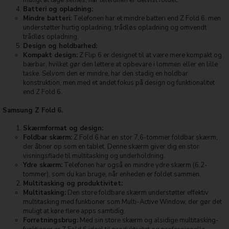
muligt at tage selfies, når telefonen er delvist foldet.
Batteri og opladning:
Mindre batteri:
Telefonen har et mindre batteri end Z Fold 6, men
understøtter hurtig opladning, trådløs opladning og omvendt
trådløs opladning.
Design og holdbarhed:
Kompakt design:
Z Flip 6 er designet til at være mere kompakt og
bærbar, hvilket gør den lettere at opbevare i lommen eller en lille
taske. Selvom den er mindre, har den stadig en holdbar
konstruktion, men med et andet fokus på design og funktionalitet
end Z Fold 6.
Samsung Z Fold 6.
Skærmformat og design:
Foldbar skærm:
Z Fold 6 har en stor 7,6-tommer foldbar skærm,
der åbner op som en tablet. Denne skærm giver dig en stor
visningsflade til multitasking og underholdning.
Ydre skærm:
Telefonen har også en mindre ydre skærm (6,2-
tommer), som du kan bruge, når enheden er foldet sammen.
Multitasking og produktivitet:
Multitasking:
Den store foldbare skærm understøtter effektiv
multitasking med funktioner som Multi-Active Window, der gør det
muligt at køre flere apps samtidig.
Forretningsbrug:
Med sin store skærm og alsidige multitasking-