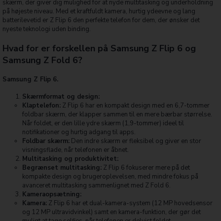
skærm, der giver dig mulighed for at nyde multitasking og underholdning
på højeste niveau. Med et kraftfuldt kamera, hurtig ydeevne og lang
batterilevetid er Z Flip 6 den perfekte telefon for dem, der ønsker det
nyeste teknologi uden binding.
Hvad for er forskellen på Samsung Z Flip 6 og
Samsung Z Fold 6?
Samsung Z Flip 6.
Skærmformat og design:
Klaptelefon:
Z Flip 6 har en kompakt design med en 6,7-tommer
foldbar skærm, der klapper sammen til en mere bærbar størrelse.
Når foldet, er den lille ydre skærm (1,9-tommer) ideel til
notifikationer og hurtig adgang til apps.
Foldbar skærm:
Den indre skærm er fleksibel og giver en stor
visningsflade, når telefonen er åbnet.
Multitasking og produktivitet:
Begrænset multitasking:
Z Flip 6 fokuserer mere på det
kompakte design og brugeroplevelsen, med mindre fokus på
avanceret multitasking sammenlignet med Z Fold 6.
Kameraopsætning:
Kamera:
Z Flip 6 har et dual-kamera-system (12 MP hovedsensor
og 12 MP ultravidvinkel) samt en kamera-funktion, der gør det