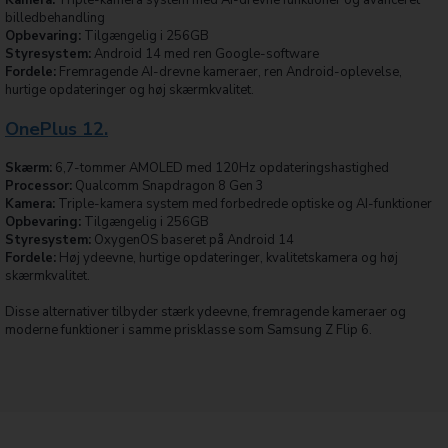
billedbehandling
Opbevaring:
Tilgængelig i 256GB
Styresystem:
Android 14 med ren Google-software
Fordele:
Fremragende AI-drevne kameraer, ren Android-oplevelse,
hurtige opdateringer og høj skærmkvalitet.
OnePlus 12.
Skærm:
6,7-tommer AMOLED med 120Hz opdateringshastighed
Processor:
Qualcomm Snapdragon 8 Gen 3
Kamera:
Triple-kamera system med forbedrede optiske og AI-funktioner
Opbevaring:
Tilgængelig i 256GB
Styresystem:
OxygenOS baseret på Android 14
Fordele:
Høj ydeevne, hurtige opdateringer, kvalitetskamera og høj
skærmkvalitet.
Disse alternativer tilbyder stærk ydeevne, fremragende kameraer og
moderne funktioner i samme prisklasse som Samsung Z Flip 6.