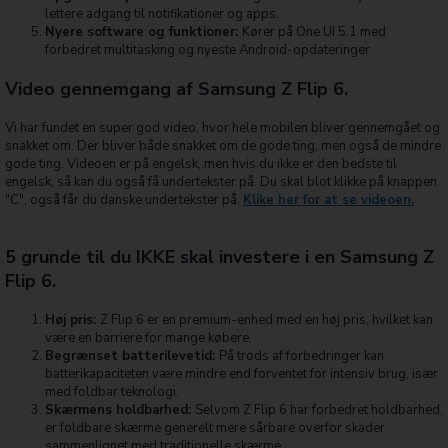
lettere adgang til notifikationer og apps.
Nyere software og funktioner:
Kører på One UI 5.1 med
forbedret multitasking og nyeste Android-opdateringer.
Video gennemgang af Samsung Z Flip 6.
Vi har fundet en super god video, hvor hele mobilen bliver gennemgået og
snakket om. Der bliver både snakket om de gode ting, men også de mindre
gode ting. Videoen er på engelsk, men hvis du ikke er den bedste til
engelsk, så kan du også få undertekster på. Du skal blot klikke på knappen
"C", også får du danske undertekster på.
Klike her for at se videoen.
5 grunde til du IKKE skal investere i en Samsung Z
Flip 6.
Høj pris:
Z Flip 6 er en premium-enhed med en høj pris, hvilket kan
være en barriere for mange købere.
Begrænset batterilevetid:
På trods af forbedringer kan
batterikapaciteten være mindre end forventet for intensiv brug, især
med foldbar teknologi.
Skærmens holdbarhed:
Selvom Z Flip 6 har forbedret holdbarhed,
er foldbare skærme generelt mere sårbare overfor skader
sammenlignet med traditionelle skærme.