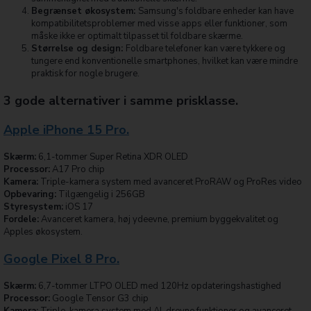
Begrænset økosystem:
Samsung's foldbare enheder kan have
kompatibilitetsproblemer med visse apps eller funktioner, som
måske ikke er optimalt tilpasset til foldbare skærme.
Størrelse og design:
Foldbare telefoner kan være tykkere og
tungere end konventionelle smartphones, hvilket kan være mindre
praktisk for nogle brugere.
3 gode alternativer i samme prisklasse.
Apple iPhone 15 Pro.
Skærm:
6,1-tommer Super Retina XDR OLED
Processor:
A17 Pro chip
Kamera:
Triple-kamera system med avanceret ProRAW og ProRes video
Opbevaring:
Tilgængelig i 256GB
Styresystem:
iOS 17
Fordele:
Avanceret kamera, høj ydeevne, premium byggekvalitet og
Apples økosystem.
Google Pixel 8 Pro.
Skærm:
6,7-tommer LTPO OLED med 120Hz opdateringshastighed
Processor:
Google Tensor G3 chip
Kamera:
Triple-kamera system med AI-drevne funktioner og avanceret