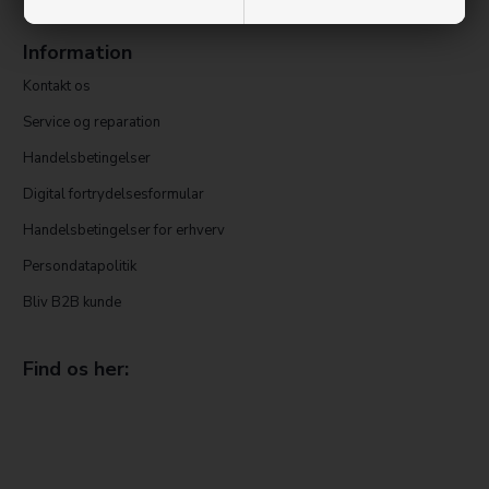
Information
Kontakt os
Service og reparation
Handelsbetingelser
Digital fortrydelsesformular
Handelsbetingelser for erhverv
Persondatapolitik
Bliv B2B kunde
Find os her: