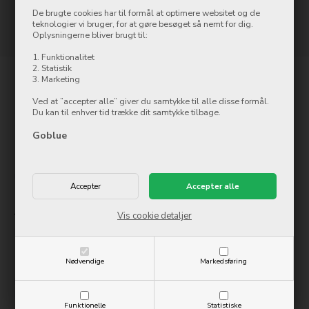
Side 1/1
De brugte cookies har til formål at optimere websitet og de
teknologier vi bruger, for at gøre besøget så nemt for dig.
Oplysningerne bliver brugt til:
1. Funktionalitet
2. Statistik
3. Marketing
Kontakt
Ved at ”accepter alle” giver du samtykke til alle disse formål.
Du kan til enhver tid trække dit samtykke tilbage.
Goblue.dk
Østergade 8
Goblue
7500 Holstebro
Tlf.: 97 42 12 00
info@ollycom.dk
Åbningstider
Vis cookie detaljer
Mandag
09:00-17:00
Tirsdag
09:00-17:00
Onsdag
09:00-17:00
Nødvendige
Markedsføring
Torsdag
09:00-17:00
Fredag
09:00-17:00
Lørdag
10:00-14:00
Funktionelle
Statistiske
Søndag
Lukket