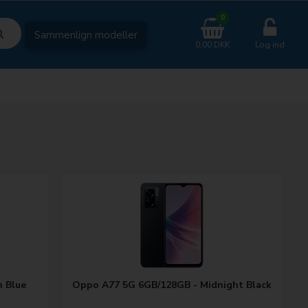
0
Sammenlign modeller
0,00 DKK
Log ind
 Blue
Oppo A77 5G 6GB/128GB - Midnight Black