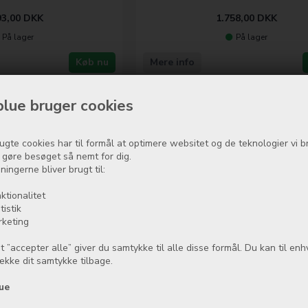
93,00
DKK
1.758,00
DKK
På lager
På lager
Køb nu
Mere info
lue bruger cookies
ugte cookies har til formål at optimere websitet og de teknologier vi b
t gøre besøget så nemt for dig.
ningerne bliver brugt til:
ktionalitet
B/128GB - Ocean Blue
tistik
rketing
85,00
DKK
t ”accepter alle” giver du samtykke til alle disse formål. Du kan til enh
række dit samtykke tilbage.
På lager
ue
Køb nu