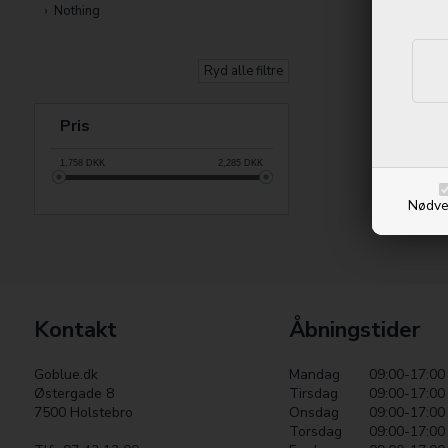
Nothing
Ryd alle filtre
Pris
1,758
DKK
2,285
DKK
Nødve
Kontakt
Åbningstider
Goblue.dk
Mandag
09:00-17:00
Østergade 8
Tirsdag
09:00-17:00
7500 Holstebro
Onsdag
09:00-17:00
Torsdag
09:00-17:00