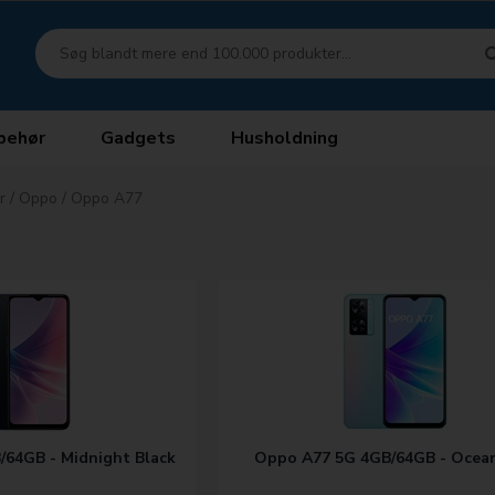
behør
Gadgets
Husholdning
r
/
Oppo
/
Oppo A77
64GB - Midnight Black
Oppo A77 5G 4GB/64GB - Ocean