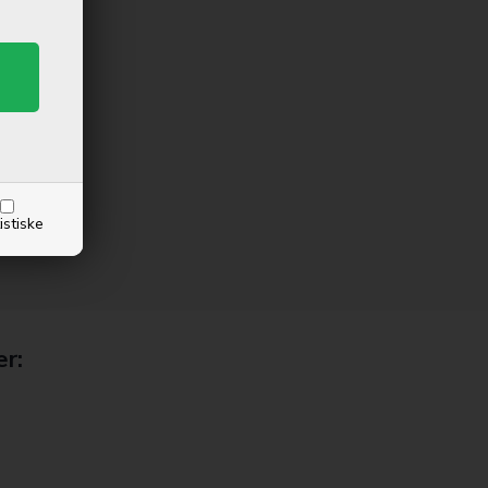
istiske
er: