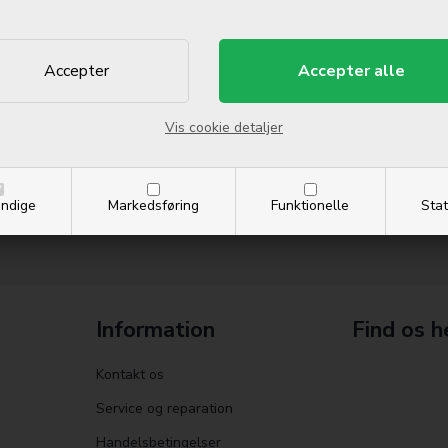
Side 1/1
Vis cookie detaljer
ndige
Markedsføring
Funktionelle
Stat
Information
Find os h
Kontakt os
Service og reparation
Handelsbetingelser