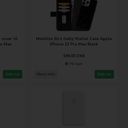
over til
Mobilize 2in1 Gelly Wallet Case Apple
ro Max
iPhone 13 Pro Max Black
199,00
DKK
På lager
Køb nu
Mere info
Køb nu