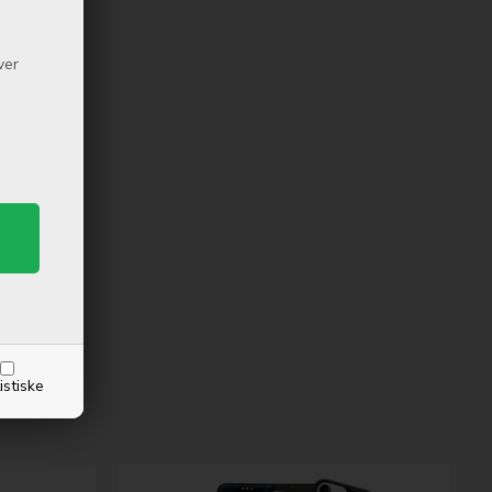
ver
istiske