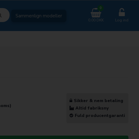
0
Sammenlign modeller
0,00 DKK
Log ind
Sikker & nem betaling
 moms)
Altid fabriksny
Fuld producentgaranti