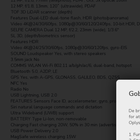
12 MP, f/2.8, 77mm (telephoto), PDAF, OIS, 3x optical zoom
12 MP, f/1.8, 13mm, 120˚ (ultrawide), PDAF
TOF 3D LiDAR scanner (depth)
Features Dual-LED dual-tone flash, HDR (photo/panorama)
Video 4K@24/30/60fps, 1080p@30/60/120/240fps, 10‑bit HDR, Dol
SELFIE CAMERA Dual 12 MP, f/2.2, 23mm (wide), 1/3.6"
SL 3D, (depth/biometrics sensor)
Features HDR
Video 4K@24/25/30/60fps, 1080p@30/60/120fps, gyro-EIS
SOUND Loudspeaker Yes, with stereo speakers
3.5mm jack No
COMMS WLAN Wi-Fi 802.11 a/b/g/n/ac/6, dual-band, hotspot
Bluetooth 5.0, A2DP, LE
GPS Yes, with A-GPS, GLONASS, GALILEO, BDS, QZSS
NFC Yes
Radio No
Gob
USB Lightning, USB 2.0
FEATURES Sensors Face ID, accelerometer, gyro, proximity, com
Siri natural language commands and dictation
De br
Ultra Wideband (UWB) support
for a
BATTERY Type Li-Ion, non-removable
Oplys
Charging Fast charging 20W, 50% in 30 min (advertised)
USB Power Delivery 2.0
1. Fun
MagSafe wireless charging 15W