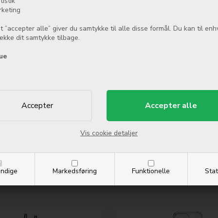
tistik
rketing
t ”accepter alle” giver du samtykke til alle disse formål. Du kan til enh
række dit samtykke tilbage.
ue
else.
Vis cookie detaljer
Relaterede produkter
ndige
Markedsføring
Funktionelle
Stat