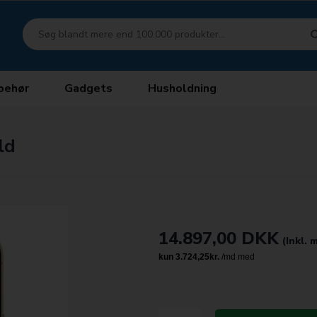
behør
Gadgets
Husholdning
ld
14.897,00
DKK
(Inkl.