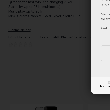
2. Sta
Qi magnetic fast wireless charging 7.5W
3. Ma
Stand-by Up to 28 h (multimedia)
Music play Up to 95 h
Ved a
MISC Colors Graphite, Gold, Silver, Sierra Blue
tid t
Gobl
0 anmeldelser
Produktet er endnu ikke anmeldt. Klik
her
for at skrive en anmeld
Nødve