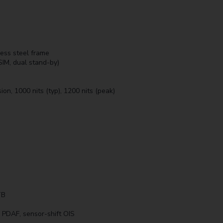
nless steel frame
IM, dual stand-by)
, 1000 nits (typ), 1200 nits (peak)
TB
 PDAF, sensor-shift OIS