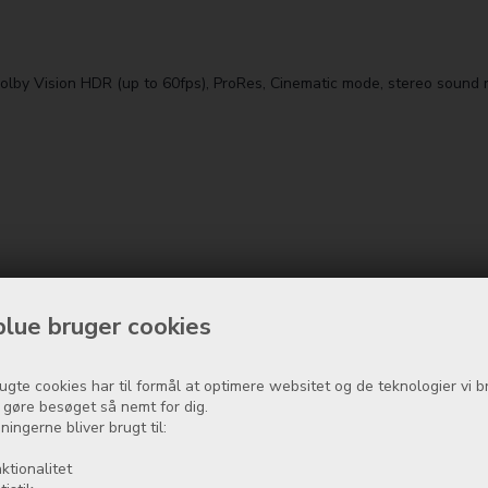
by Vision HDR (up to 60fps), ProRes, Cinematic mode, stereo sound r
lue bruger cookies
pass, barometer
ugte cookies har til formål at optimere websitet og de teknologier vi b
t gøre besøget så nemt for dig.
ningerne bliver brugt til:
ktionalitet