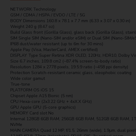
NETWORK Technology
GSM / CDMA / HSPA / EVDO / LTE / 5G
BODY Dimensions 160.8 x 78.1 x 7.7 mm (6.33 x 3.07 x 0.30 in)
Weight 240 g (8.47 oz)
Build Glass front (Gorilla Glass), glass back (Gorilla Glass), stai
SIM Single SIM (Nano-SIM and/or eSIM) or Dual SIM (Nano-SIM/eS
IP68 dust/water resistant (up to 6m for 30 mins)
Apple Pay (Visa, MasterCard, AMEX certified)
DISPLAY Type Super Retina XDR OLED, 120Hz, HDR10, Dolby Vision
Size 6.7 inches, 109.8 cm2 (~87.4% screen-to-body ratio)
Resolution 1284 x 2778 pixels, 19.5:9 ratio (~458 ppi density)
Protection Scratch-resistant ceramic glass, oleophobic coating
Wide color gamut
True-tone
PLATFORM OS iOS 15
Chipset Apple A15 Bionic (5 nm)
CPU Hexa-core (2x3.22 GHz + 4xX.X GHz)
GPU Apple GPU (5-core graphics)
MEMORY Card slot No
Internal 128GB 6GB RAM, 256GB 6GB RAM, 512GB 6GB RAM, 1
NVMe
MAIN CAMERA Quad 12 MP, f/1.5, 26mm (wide), 1.9µm, dual pixel